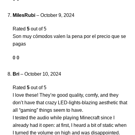
MilesRubi
–
October 9, 2024
Rated
5
out of 5
Son muy cómodos valen la pena por el precio que se
pagas
0
0
Bri
–
October 10, 2024
Rated
5
out of 5
I love these! They’re good quality, comfy, and they
don’t have that crazy LED-lights-blazing aesthetic that
all “gaming” things seem to have.
I tested the audio while playing Minecraft since I
already had it open: at first, I heard a bit of static when
I turned the volume on high and was disappointed.