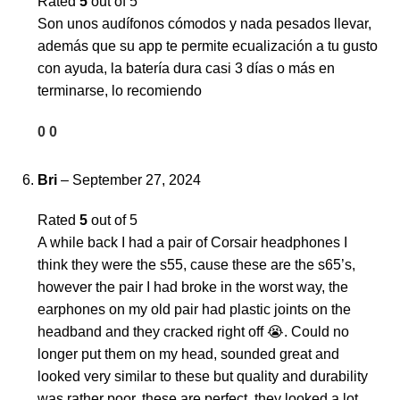
Rated
5
out of 5
Son unos audífonos cómodos y nada pesados llevar,
además que su app te permite ecualización a tu gusto
con ayuda, la batería dura casi 3 días o más en
terminarse, lo recomiendo
0
0
Bri
–
September 27, 2024
Rated
5
out of 5
A while back I had a pair of Corsair headphones I
think they were the s55, cause these are the s65’s,
however the pair I had broke in the worst way, the
earphones on my old pair had plastic joints on the
headband and they cracked right off 😭. Could no
longer put them on my head, sounded great and
looked very similar to these but quality and durability
was rather poor, these are perfect, they looked a lot