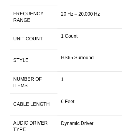
FREQUENCY
‎20 Hz – 20,000 Hz
RANGE
‎1 Count
UNIT COUNT
‎HS65 Surround
STYLE
NUMBER OF
‎1
ITEMS
‎6 Feet
CABLE LENGTH
AUDIO DRIVER
‎Dynamic Driver
TYPE