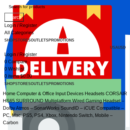
Search
Login / Register
All Categories
SHOP
STORES
OUTLETS
PROMOTIONS
USA
USD
Login / Register
0
Compare
0
Wishlist
0
items
$
0.00
SHOP
STORES
OUTLETS
PROMOTIONS
Home
Computer & Office
Input Devices
Headsets
CORSAIR
HS65 SURROUND Multiplatform Wired Gaming Headset –
Dolby Atmos – SonarWorks SoundID – iCUE Compatible –
PC, Mac, PS5, PS4, Xbox, Nintendo Switch, Mobile –
Carbon