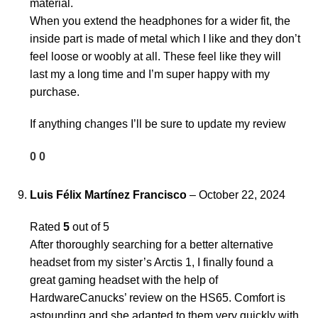
material.
When you extend the headphones for a wider fit, the
inside part is made of metal which I like and they don’t
feel loose or woobly at all. These feel like they will
last my a long time and I’m super happy with my
purchase.
If anything changes I’ll be sure to update my review
0
0
Luis Félix Martínez Francisco
–
October 22, 2024
Rated
5
out of 5
After thoroughly searching for a better alternative
headset from my sister’s Arctis 1, I finally found a
great gaming headset with the help of
HardwareCanucks’ review on the HS65. Comfort is
astounding and she adapted to them very quickly with