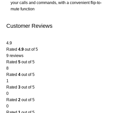
your calls and commands, with a convenient flip-to-
mute function
Customer Reviews
4.9
Rated
4.9
out of 5
9 reviews
Rated
5
out of 5
8
Rated
4
out of 5
1
Rated
3
out of 5
0
Rated
2
out of 5
0
Rated
1
out of 5