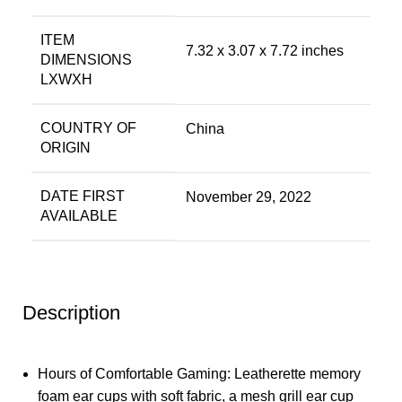
ITEM
‎7.32 x 3.07 x 7.72 inches
DIMENSIONS
LXWXH
COUNTRY OF
‎China
ORIGIN
DATE FIRST
‎November 29, 2022
AVAILABLE
Description
Hours of Comfortable Gaming: Leatherette memory
foam ear cups with soft fabric, a mesh grill ear cup